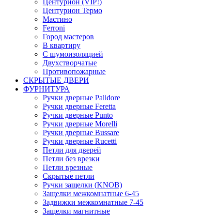
Центурион (VIP!)
Центурион Термо
Мастино
Ferroni
Город мастеров
В квартиру
С шумоизоляцией
Двухстворчатые
Противопожарные
СКРЫТЫЕ ДВЕРИ
ФУРНИТУРА
Ручки дверные Palidore
Ручки дверные Feretta
Ручки дверные Punto
Ручки дверные Morelli
Ручки дверные Bussare
Ручки дверные Rucetti
Петли для дверей
Петли без врезки
Петли врезные
Скрытые петли
Ручки защелки (KNOB)
Защелки межкомнатные 6-45
Задвижки межкомнатные 7-45
Защелки магнитные