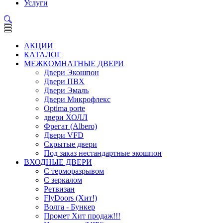
Услуги
АКЦИИ
КАТАЛОГ
МЕЖКОМНАТНЫЕ ДВЕРИ
Двери Экошпон
Двери ПВХ
Двери Эмаль
Двери Микрофлекс
Optima porte
двери ХОЛЛ
Фрегат (Albero)
Двери VFD
Скрытые двери
Под заказ нестандартные экошпон
ВХОДНЫЕ ДВЕРИ
С терморазрывом
С зеркалом
Ретвизан
FlyDoors (Хит!)
Волга - Бункер
Промет Хит продаж!!!