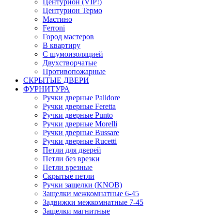
Центурион (VIP!)
Центурион Термо
Мастино
Ferroni
Город мастеров
В квартиру
С шумоизоляцией
Двухстворчатые
Противопожарные
СКРЫТЫЕ ДВЕРИ
ФУРНИТУРА
Ручки дверные Palidore
Ручки дверные Feretta
Ручки дверные Punto
Ручки дверные Morelli
Ручки дверные Bussare
Ручки дверные Rucetti
Петли для дверей
Петли без врезки
Петли врезные
Скрытые петли
Ручки защелки (KNOB)
Защелки межкомнатные 6-45
Задвижки межкомнатные 7-45
Защелки магнитные