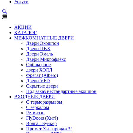
Услуги
АКЦИИ
КАТАЛОГ
МЕЖКОМНАТНЫЕ ДВЕРИ
Двери Экошпон
Двери ПВХ
Двери Эмаль
Двери Микрофлекс
Optima porte
двери ХОЛЛ
Фрегат (Albero)
Двери VFD
Скрытые двери
Под заказ нестандартные экошпон
ВХОДНЫЕ ДВЕРИ
С терморазрывом
С зеркалом
Ретвизан
FlyDoors (Хит!)
Волга - Бункер
Промет Хит продаж!!!