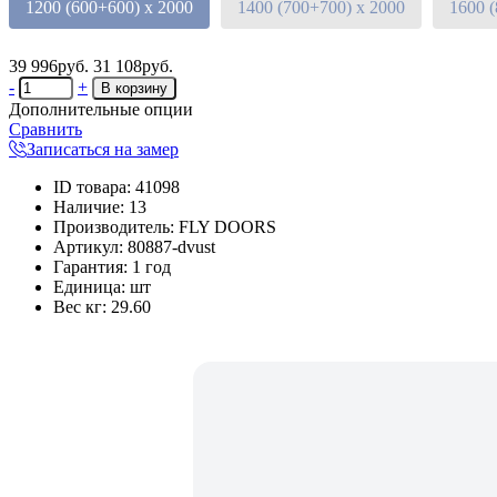
1200 (600+600) х 2000
1400 (700+700) х 2000
1600 
39 996руб.
31 108руб.
-
+
Дополнительные опции
Сравнить
Записаться на замер
ID товара
:
41098
Наличие
:
13
Производитель
:
FLY DOORS
Артикул
:
80887-dvust
Гарантия
:
1 год
Единица
:
шт
Вес кг
:
29.60