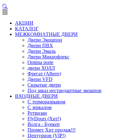
АКЦИИ
КАТАЛОГ
МЕЖКОМНАТНЫЕ ДВЕРИ
Двери Экошпон
Двери ПВХ
Двери Эмаль
Двери Микрофлекс
Optima porte
двери ХОЛЛ
Фрегат (Albero)
Двери VFD
Скрытые двери
Под заказ нестандартные экошпон
ВХОДНЫЕ ДВЕРИ
С терморазрывом
С зеркалом
Ретвизан
FlyDoors (Хит!)
Волга - Бункер
Промет Хит продаж!!!
Центурион (VIP!)