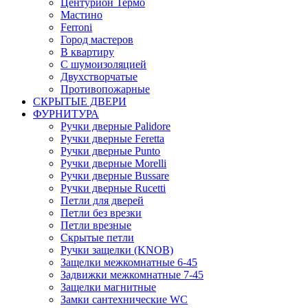
Центурион Термо
Мастино
Ferroni
Город мастеров
В квартиру
С шумоизоляцией
Двухстворчатые
Противопожарные
СКРЫТЫЕ ДВЕРИ
ФУРНИТУРА
Ручки дверные Palidore
Ручки дверные Feretta
Ручки дверные Punto
Ручки дверные Morelli
Ручки дверные Bussare
Ручки дверные Rucetti
Петли для дверей
Петли без врезки
Петли врезные
Скрытые петли
Ручки защелки (KNOB)
Защелки межкомнатные 6-45
Задвижки межкомнатные 7-45
Защелки магнитные
Замки сантехнические WC