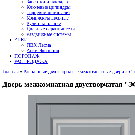
Завертки и накладки
Ключевые цилиндры
Торцевой шпингалет
Комплекты дверные
Ручки на планке
Дверные ограничители
Раздвижные системы
АРКИ
ПВХ Лесма
Арки Эко шпон
ПОГОНАЖ
РАСПРОДАЖА
Главная
»
Распашные двустворчатые межкомнатные двери
»
Си
Дверь межкомнатная двустворчатая "Э