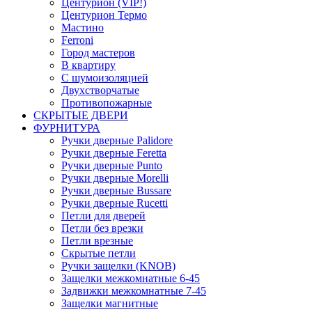
Центурион (VIP!)
Центурион Термо
Мастино
Ferroni
Город мастеров
В квартиру
С шумоизоляцией
Двухстворчатые
Противопожарные
СКРЫТЫЕ ДВЕРИ
ФУРНИТУРА
Ручки дверные Palidore
Ручки дверные Feretta
Ручки дверные Punto
Ручки дверные Morelli
Ручки дверные Bussare
Ручки дверные Rucetti
Петли для дверей
Петли без врезки
Петли врезные
Скрытые петли
Ручки защелки (KNOB)
Защелки межкомнатные 6-45
Задвижки межкомнатные 7-45
Защелки магнитные