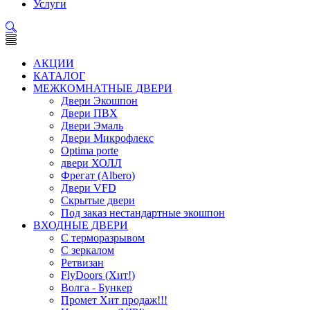
Услуги
АКЦИИ
КАТАЛОГ
МЕЖКОМНАТНЫЕ ДВЕРИ
Двери Экошпон
Двери ПВХ
Двери Эмаль
Двери Микрофлекс
Optima porte
двери ХОЛЛ
Фрегат (Albero)
Двери VFD
Скрытые двери
Под заказ нестандартные экошпон
ВХОДНЫЕ ДВЕРИ
С терморазрывом
С зеркалом
Ретвизан
FlyDoors (Хит!)
Волга - Бункер
Промет Хит продаж!!!