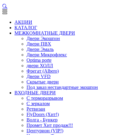
АКЦИИ
КАТАЛОГ
МЕЖКОМНАТНЫЕ ДВЕРИ
Двери Экошпон
Двери ПВХ
Двери Эмаль
Двери Микрофлекс
Optima porte
двери ХОЛЛ
Фрегат (Albero)
Двери VFD
Скрытые двери
Под заказ нестандартные экошпон
ВХОДНЫЕ ДВЕРИ
С терморазрывом
С зеркалом
Ретвизан
FlyDoors (Хит!)
Волга - Бункер
Промет Хит продаж!!!
Центурион (VIP!)