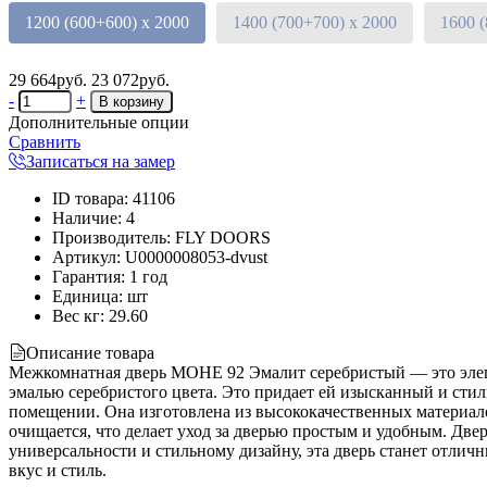
1200 (600+600) х 2000
1400 (700+700) х 2000
1600 
29 664руб.
23 072руб.
-
+
Дополнительные опции
Сравнить
Записаться на замер
ID товара
:
41106
Наличие
:
4
Производитель
:
FLY DOORS
Артикул
:
U0000008053-dvust
Гарантия
:
1 год
Единица
:
шт
Вес кг
:
29.60
Описание товара
Межкомнатная дверь МОНЕ 92 Эмалит серебристый — это элега
эмалью серебристого цвета. Это придает ей изысканный и сти
помещении. Она изготовлена из высококачественных материалов
очищается, что делает уход за дверью простым и удобным. Две
универсальности и стильному дизайну, эта дверь станет отлич
вкус и стиль.