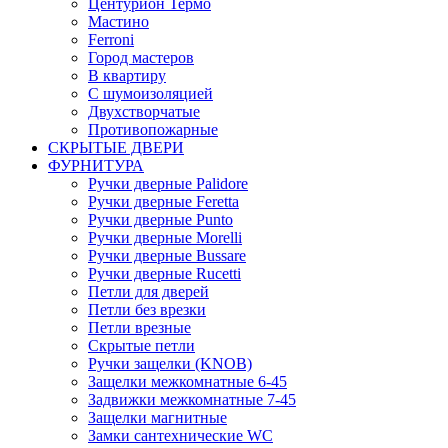
Центурион Термо
Мастино
Ferroni
Город мастеров
В квартиру
С шумоизоляцией
Двухстворчатые
Противопожарные
СКРЫТЫЕ ДВЕРИ
ФУРНИТУРА
Ручки дверные Palidore
Ручки дверные Feretta
Ручки дверные Punto
Ручки дверные Morelli
Ручки дверные Bussare
Ручки дверные Rucetti
Петли для дверей
Петли без врезки
Петли врезные
Скрытые петли
Ручки защелки (KNOB)
Защелки межкомнатные 6-45
Задвижки межкомнатные 7-45
Защелки магнитные
Замки сантехнические WC