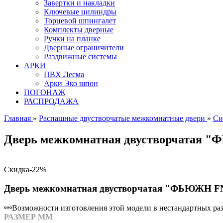
Завертки и накладки
Ключевые цилиндры
Торцевой шпингалет
Комплекты дверные
Ручки на планке
Дверные ограничители
Раздвижные системы
АРКИ
ПВХ Лесма
Арки Эко шпон
ПОГОНАЖ
РАСПРОДАЖА
Главная
»
Распашные двустворчатые межкомнатные двери
»
Си
Дверь межкомнатная двустворчатая 
Скидка
-22%
Дверь межкомнатная двустворчатая "ФЬЮЖН FN
Возможности изготовления этой модели в нестандартных разм
РАЗМЕР ММ