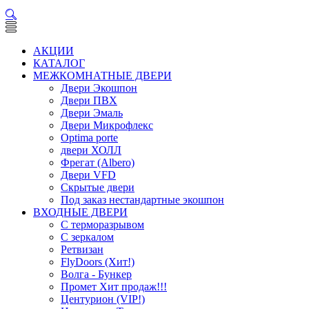
АКЦИИ
КАТАЛОГ
МЕЖКОМНАТНЫЕ ДВЕРИ
Двери Экошпон
Двери ПВХ
Двери Эмаль
Двери Микрофлекс
Optima porte
двери ХОЛЛ
Фрегат (Albero)
Двери VFD
Скрытые двери
Под заказ нестандартные экошпон
ВХОДНЫЕ ДВЕРИ
С терморазрывом
С зеркалом
Ретвизан
FlyDoors (Хит!)
Волга - Бункер
Промет Хит продаж!!!
Центурион (VIP!)