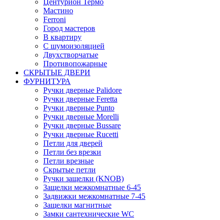
Центурион Термо
Мастино
Ferroni
Город мастеров
В квартиру
С шумоизоляцией
Двухстворчатые
Противопожарные
СКРЫТЫЕ ДВЕРИ
ФУРНИТУРА
Ручки дверные Palidore
Ручки дверные Feretta
Ручки дверные Punto
Ручки дверные Morelli
Ручки дверные Bussare
Ручки дверные Rucetti
Петли для дверей
Петли без врезки
Петли врезные
Скрытые петли
Ручки защелки (KNOB)
Защелки межкомнатные 6-45
Задвижки межкомнатные 7-45
Защелки магнитные
Замки сантехнические WC