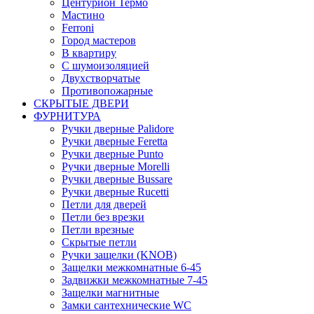
Центурион Термо
Мастино
Ferroni
Город мастеров
В квартиру
С шумоизоляцией
Двухстворчатые
Противопожарные
СКРЫТЫЕ ДВЕРИ
ФУРНИТУРА
Ручки дверные Palidore
Ручки дверные Feretta
Ручки дверные Punto
Ручки дверные Morelli
Ручки дверные Bussare
Ручки дверные Rucetti
Петли для дверей
Петли без врезки
Петли врезные
Скрытые петли
Ручки защелки (KNOB)
Защелки межкомнатные 6-45
Задвижки межкомнатные 7-45
Защелки магнитные
Замки сантехнические WC