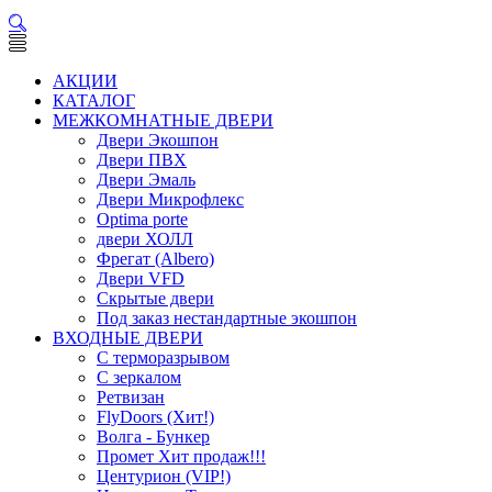
АКЦИИ
КАТАЛОГ
МЕЖКОМНАТНЫЕ ДВЕРИ
Двери Экошпон
Двери ПВХ
Двери Эмаль
Двери Микрофлекс
Optima porte
двери ХОЛЛ
Фрегат (Albero)
Двери VFD
Скрытые двери
Под заказ нестандартные экошпон
ВХОДНЫЕ ДВЕРИ
С терморазрывом
С зеркалом
Ретвизан
FlyDoors (Хит!)
Волга - Бункер
Промет Хит продаж!!!
Центурион (VIP!)