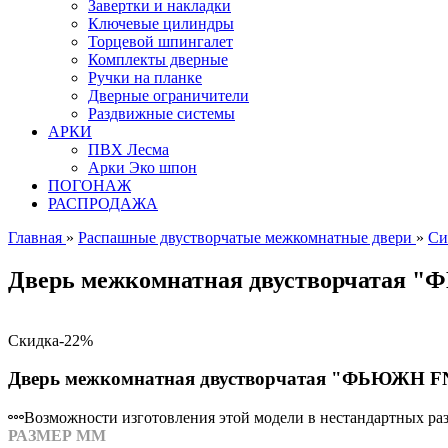
Завертки и накладки
Ключевые цилиндры
Торцевой шпингалет
Комплекты дверные
Ручки на планке
Дверные ограничители
Раздвижные системы
АРКИ
ПВХ Лесма
Арки Эко шпон
ПОГОНАЖ
РАСПРОДАЖА
Главная
»
Распашные двустворчатые межкомнатные двери
»
Си
Дверь межкомнатная двустворчатая 
Скидка
-22%
Дверь межкомнатная двустворчатая "ФЬЮЖН FN
Возможности изготовления этой модели в нестандартных разм
РАЗМЕР ММ