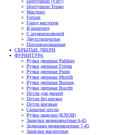
Центурион (VIP!)
Центурион Термо
Мастино
Ferroni
Город мастеров
В квартиру
С шумоизоляцией
Двухстворчатые
Противопожарные
СКРЫТЫЕ ДВЕРИ
ФУРНИТУРА
Ручки дверные Palidore
Ручки дверные Feretta
Ручки дверные Punto
Ручки дверные Morelli
Ручки дверные Bussare
Ручки дверные Rucetti
Петли для дверей
Петли без врезки
Петли врезные
Скрытые петли
Ручки защелки (KNOB)
Защелки межкомнатные 6-45
Задвижки межкомнатные 7-45
Защелки магнитные