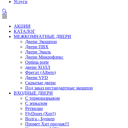
Услуги
АКЦИИ
КАТАЛОГ
МЕЖКОМНАТНЫЕ ДВЕРИ
Двери Экошпон
Двери ПВХ
Двери Эмаль
Двери Микрофлекс
Optima porte
двери ХОЛЛ
Фрегат (Albero)
Двери VFD
Скрытые двери
Под заказ нестандартные экошпон
ВХОДНЫЕ ДВЕРИ
С терморазрывом
С зеркалом
Ретвизан
FlyDoors (Хит!)
Волга - Бункер
Промет Хит продаж!!!