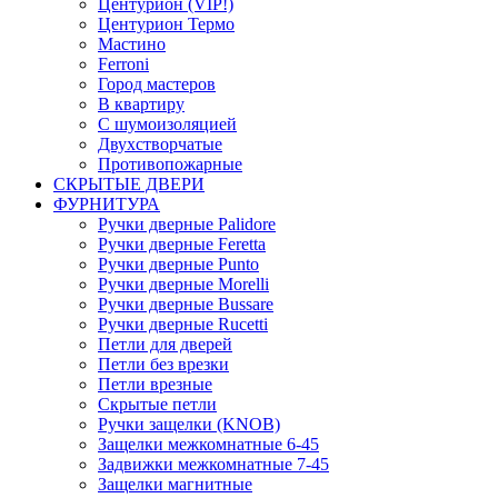
Центурион (VIP!)
Центурион Термо
Мастино
Ferroni
Город мастеров
В квартиру
С шумоизоляцией
Двухстворчатые
Противопожарные
СКРЫТЫЕ ДВЕРИ
ФУРНИТУРА
Ручки дверные Palidore
Ручки дверные Feretta
Ручки дверные Punto
Ручки дверные Morelli
Ручки дверные Bussare
Ручки дверные Rucetti
Петли для дверей
Петли без врезки
Петли врезные
Скрытые петли
Ручки защелки (KNOB)
Защелки межкомнатные 6-45
Задвижки межкомнатные 7-45
Защелки магнитные