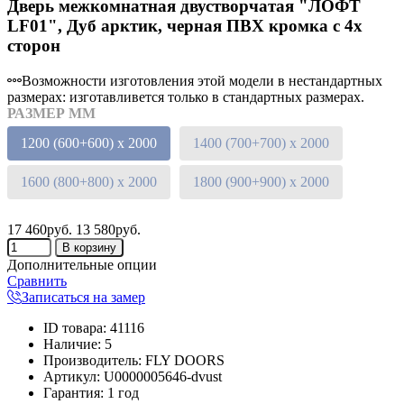
Дверь межкомнатная двустворчатая "ЛОФТ
LF01", Дуб арктик, черная ПВХ кромка с 4х
сторон
Возможности изготовления этой модели в нестандартных
размерах: изготавливется только в стандартных размерах.
РАЗМЕР ММ
1200 (600+600) х 2000
1400 (700+700) х 2000
1600 (800+800) х 2000
1800 (900+900) х 2000
17 460руб.
13 580руб.
Дополнительные опции
Сравнить
Записаться на замер
ID товара
:
41116
Наличие
:
5
Производитель
:
FLY DOORS
Артикул
:
U0000005646-dvust
Гарантия
:
1 год