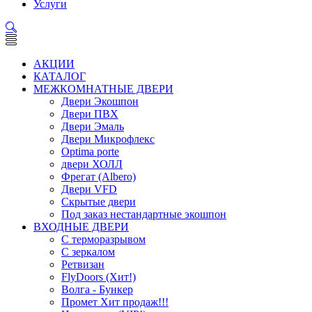
Услуги
АКЦИИ
КАТАЛОГ
МЕЖКОМНАТНЫЕ ДВЕРИ
Двери Экошпон
Двери ПВХ
Двери Эмаль
Двери Микрофлекс
Optima porte
двери ХОЛЛ
Фрегат (Albero)
Двери VFD
Скрытые двери
Под заказ нестандартные экошпон
ВХОДНЫЕ ДВЕРИ
С терморазрывом
С зеркалом
Ретвизан
FlyDoors (Хит!)
Волга - Бункер
Промет Хит продаж!!!