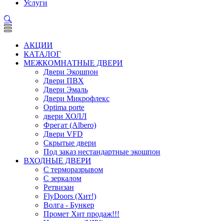
Услуги
АКЦИИ
КАТАЛОГ
МЕЖКОМНАТНЫЕ ДВЕРИ
Двери Экошпон
Двери ПВХ
Двери Эмаль
Двери Микрофлекс
Optima porte
двери ХОЛЛ
Фрегат (Albero)
Двери VFD
Скрытые двери
Под заказ нестандартные экошпон
ВХОДНЫЕ ДВЕРИ
С терморазрывом
С зеркалом
Ретвизан
FlyDoors (Хит!)
Волга - Бункер
Промет Хит продаж!!!