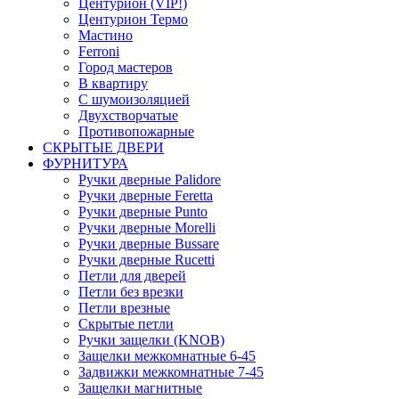
Центурион (VIP!)
Центурион Термо
Мастино
Ferroni
Город мастеров
В квартиру
С шумоизоляцией
Двухстворчатые
Противопожарные
СКРЫТЫЕ ДВЕРИ
ФУРНИТУРА
Ручки дверные Palidore
Ручки дверные Feretta
Ручки дверные Punto
Ручки дверные Morelli
Ручки дверные Bussare
Ручки дверные Rucetti
Петли для дверей
Петли без врезки
Петли врезные
Скрытые петли
Ручки защелки (KNOB)
Защелки межкомнатные 6-45
Задвижки межкомнатные 7-45
Защелки магнитные