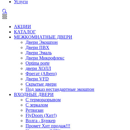
Услуги
АКЦИИ
КАТАЛОГ
МЕЖКОМНАТНЫЕ ДВЕРИ
Двери Экошпон
Двери ПВХ
Двери Эмаль
Двери Микрофлекс
Optima porte
двери ХОЛЛ
Фрегат (Albero)
Двери VFD
Скрытые двери
Под заказ нестандартные экошпон
ВХОДНЫЕ ДВЕРИ
С терморазрывом
С зеркалом
Ретвизан
FlyDoors (Хит!)
Волга - Бункер
Промет Хит продаж!!!