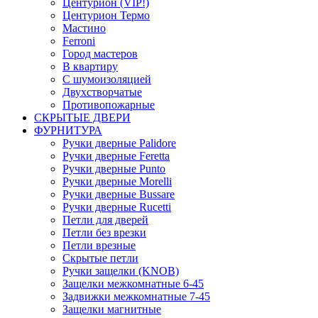
Центурион (VIP!)
Центурион Термо
Мастино
Ferroni
Город мастеров
В квартиру
С шумоизоляцией
Двухстворчатые
Противопожарные
СКРЫТЫЕ ДВЕРИ
ФУРНИТУРА
Ручки дверные Palidore
Ручки дверные Feretta
Ручки дверные Punto
Ручки дверные Morelli
Ручки дверные Bussare
Ручки дверные Rucetti
Петли для дверей
Петли без врезки
Петли врезные
Скрытые петли
Ручки защелки (KNOB)
Защелки межкомнатные 6-45
Задвижки межкомнатные 7-45
Защелки магнитные