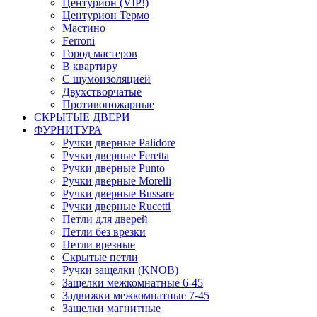
Центурион (VIP!)
Центурион Термо
Мастино
Ferroni
Город мастеров
В квартиру
С шумоизоляцией
Двухстворчатые
Противопожарные
СКРЫТЫЕ ДВЕРИ
ФУРНИТУРА
Ручки дверные Palidore
Ручки дверные Feretta
Ручки дверные Punto
Ручки дверные Morelli
Ручки дверные Bussare
Ручки дверные Rucetti
Петли для дверей
Петли без врезки
Петли врезные
Скрытые петли
Ручки защелки (KNOB)
Защелки межкомнатные 6-45
Задвижки межкомнатные 7-45
Защелки магнитные