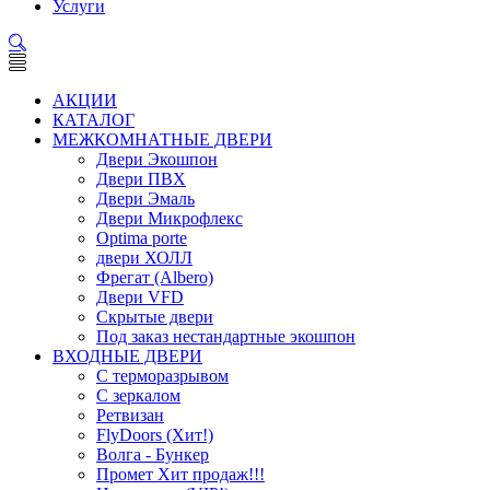
Услуги
АКЦИИ
КАТАЛОГ
МЕЖКОМНАТНЫЕ ДВЕРИ
Двери Экошпон
Двери ПВХ
Двери Эмаль
Двери Микрофлекс
Optima porte
двери ХОЛЛ
Фрегат (Albero)
Двери VFD
Скрытые двери
Под заказ нестандартные экошпон
ВХОДНЫЕ ДВЕРИ
С терморазрывом
С зеркалом
Ретвизан
FlyDoors (Хит!)
Волга - Бункер
Промет Хит продаж!!!