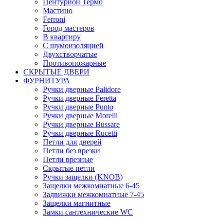
Центурион Термо
Мастино
Ferroni
Город мастеров
В квартиру
С шумоизоляцией
Двухстворчатые
Противопожарные
СКРЫТЫЕ ДВЕРИ
ФУРНИТУРА
Ручки дверные Palidore
Ручки дверные Feretta
Ручки дверные Punto
Ручки дверные Morelli
Ручки дверные Bussare
Ручки дверные Rucetti
Петли для дверей
Петли без врезки
Петли врезные
Скрытые петли
Ручки защелки (KNOB)
Защелки межкомнатные 6-45
Задвижки межкомнатные 7-45
Защелки магнитные
Замки сантехнические WC