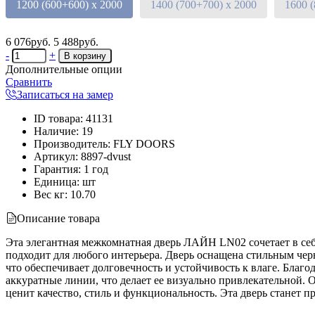
1200 (600+600) х 2000
1400 (700+700) х 2000
1600 
6 076руб.
5 488руб.
-
+
Дополнительные опции
Сравнить
Записаться на замер
ID товара
:
41131
Наличие
:
19
Производитель
:
FLY DOORS
Артикул
:
8897-dvust
Гарантия
:
1 год
Единица
:
шт
Вес кг
:
10.70
Описание товара
Эта элегантная межкомнатная дверь ЛАЙН LN02 сочетает в себ
подходит для любого интерьера. Дверь оснащена стильным чер
что обеспечивает долговечность и устойчивость к влаге. Благо
аккуратные линии, что делает ее визуально привлекательной. 
ценит качество, стиль и функциональность. Эта дверь станет 