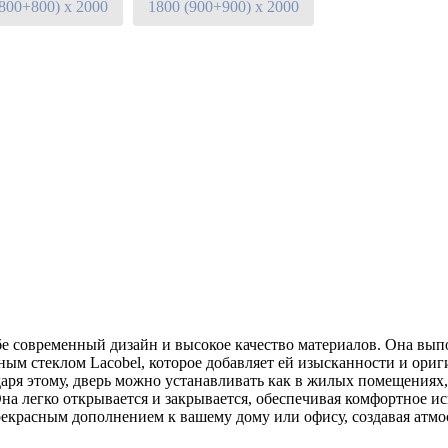
(800+800) х 2000
1800 (900+900) х 2000
е современный дизайн и высокое качество материалов. Она выпо
ным стеклом Lacobel, которое добавляет ей изысканности и ори
даря этому, дверь можно устанавливать как в жилых помещениях,
Она легко открывается и закрывается, обеспечивая комфортное 
прекрасным дополнением к вашему дому или офису, создавая атм