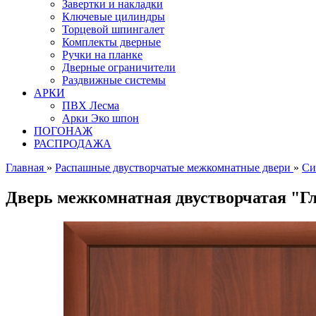
Завертки и накладки
Ключевые цилиндры
Торцевой шпингалет
Комплекты дверные
Ручки на планке
Дверные ограничители
Раздвижные системы
АРКИ
ПВХ Лесма
Арки Эко шпон
ПОГОНАЖ
РАСПРОДАЖА
Главная
»
Распашные двустворчатые межкомнатные двери
»
Си
Дверь межкомнатная двустворчатая "Г