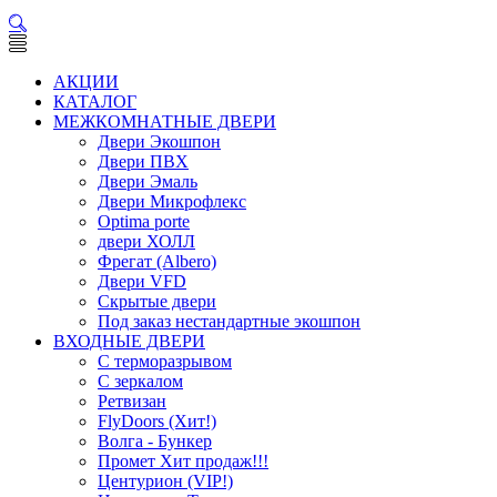
АКЦИИ
КАТАЛОГ
МЕЖКОМНАТНЫЕ ДВЕРИ
Двери Экошпон
Двери ПВХ
Двери Эмаль
Двери Микрофлекс
Optima porte
двери ХОЛЛ
Фрегат (Albero)
Двери VFD
Скрытые двери
Под заказ нестандартные экошпон
ВХОДНЫЕ ДВЕРИ
С терморазрывом
С зеркалом
Ретвизан
FlyDoors (Хит!)
Волга - Бункер
Промет Хит продаж!!!
Центурион (VIP!)