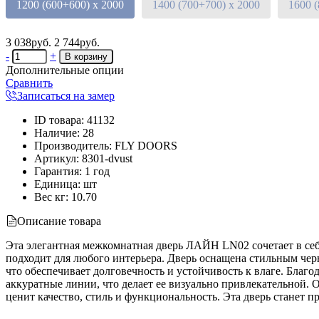
1200 (600+600) х 2000
1400 (700+700) х 2000
1600 
3 038руб.
2 744руб.
-
+
Дополнительные опции
Сравнить
Записаться на замер
ID товара
:
41132
Наличие
:
28
Производитель
:
FLY DOORS
Артикул
:
8301-dvust
Гарантия
:
1 год
Единица
:
шт
Вес кг
:
10.70
Описание товара
Эта элегантная межкомнатная дверь ЛАЙН LN02 сочетает в себ
подходит для любого интерьера. Дверь оснащена стильным чер
что обеспечивает долговечность и устойчивость к влаге. Благо
аккуратные линии, что делает ее визуально привлекательной. 
ценит качество, стиль и функциональность. Эта дверь станет 