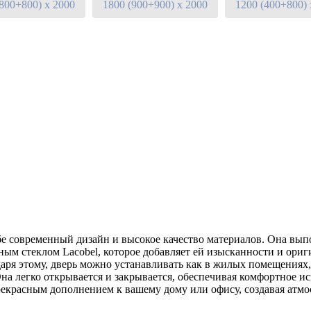
(800+800) х 2000
1800 (900+900) х 2000
1200 (400+800) 
е современный дизайн и высокое качество материалов. Она выпо
ным стеклом Lacobel, которое добавляет ей изысканности и ори
даря этому, дверь можно устанавливать как в жилых помещениях,
Она легко открывается и закрывается, обеспечивая комфортное 
прекрасным дополнением к вашему дому или офису, создавая атм