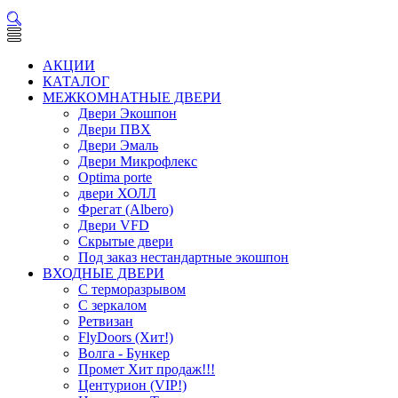
АКЦИИ
КАТАЛОГ
МЕЖКОМНАТНЫЕ ДВЕРИ
Двери Экошпон
Двери ПВХ
Двери Эмаль
Двери Микрофлекс
Optima porte
двери ХОЛЛ
Фрегат (Albero)
Двери VFD
Скрытые двери
Под заказ нестандартные экошпон
ВХОДНЫЕ ДВЕРИ
С терморазрывом
С зеркалом
Ретвизан
FlyDoors (Хит!)
Волга - Бункер
Промет Хит продаж!!!
Центурион (VIP!)