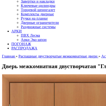
Завертки и накладки
Ключевые цилиндры
Торцевой шпингалет
Комплекты дверные
Ручки на планке
Дверные ограничители
Раздвижные системы
АРКИ
ПВХ Лесма
Арки Эко шпон
ПОГОНАЖ
РАСПРОДАЖА
Главная
»
Распашные двустворчатые межкомнатные двери
»
Ас
Дверь межкомнатная двустворчатая "Г