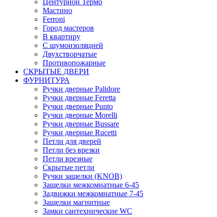
Центурион Термо
Мастино
Ferroni
Город мастеров
В квартиру
С шумоизоляцией
Двухстворчатые
Противопожарные
СКРЫТЫЕ ДВЕРИ
ФУРНИТУРА
Ручки дверные Palidore
Ручки дверные Feretta
Ручки дверные Punto
Ручки дверные Morelli
Ручки дверные Bussare
Ручки дверные Rucetti
Петли для дверей
Петли без врезки
Петли врезные
Скрытые петли
Ручки защелки (KNOB)
Защелки межкомнатные 6-45
Задвижки межкомнатные 7-45
Защелки магнитные
Замки сантехнические WC