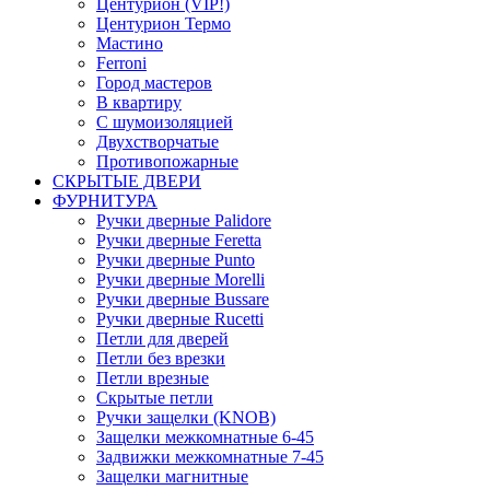
Центурион (VIP!)
Центурион Термо
Мастино
Ferroni
Город мастеров
В квартиру
С шумоизоляцией
Двухстворчатые
Противопожарные
СКРЫТЫЕ ДВЕРИ
ФУРНИТУРА
Ручки дверные Palidore
Ручки дверные Feretta
Ручки дверные Punto
Ручки дверные Morelli
Ручки дверные Bussare
Ручки дверные Rucetti
Петли для дверей
Петли без врезки
Петли врезные
Скрытые петли
Ручки защелки (KNOB)
Защелки межкомнатные 6-45
Задвижки межкомнатные 7-45
Защелки магнитные