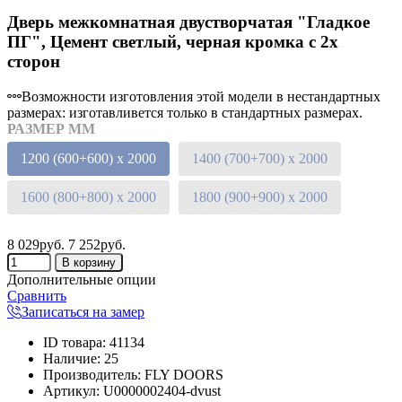
Дверь межкомнатная двустворчатая "Гладкое
ПГ", Цемент светлый, черная кромка с 2х
сторон
Возможности изготовления этой модели в нестандартных
размерах: изготавливется только в стандартных размерах.
РАЗМЕР ММ
1200 (600+600) х 2000
1400 (700+700) х 2000
1600 (800+800) х 2000
1800 (900+900) х 2000
8 029руб.
7 252руб.
Дополнительные опции
Сравнить
Записаться на замер
ID товара
:
41134
Наличие
:
25
Производитель
:
FLY DOORS
Артикул
:
U0000002404-dvust