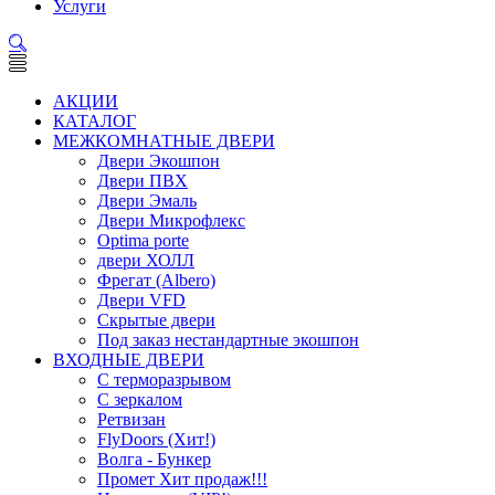
Услуги
АКЦИИ
КАТАЛОГ
МЕЖКОМНАТНЫЕ ДВЕРИ
Двери Экошпон
Двери ПВХ
Двери Эмаль
Двери Микрофлекс
Optima porte
двери ХОЛЛ
Фрегат (Albero)
Двери VFD
Скрытые двери
Под заказ нестандартные экошпон
ВХОДНЫЕ ДВЕРИ
С терморазрывом
С зеркалом
Ретвизан
FlyDoors (Хит!)
Волга - Бункер
Промет Хит продаж!!!