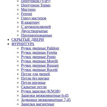
Центурион (VIP!)
Центурион Термо
Мастино
Ferroni
Город мастеров
В квартиру
С шумоизоляцией
Двухстворчатые
Противопожарные
СКРЫТЫЕ ДВЕРИ
ФУРНИТУРА
Ручки дверные Palidore
Ручки дверные Feretta
Ручки дверные Punto
Ручки дверные Morelli
Ручки дверные Bussare
Ручки дверные Rucetti
Петли для дверей
Петли без врезки
Петли врезные
Скрытые петли
Ручки защелки (KNOB)
Защелки межкомнатные 6-45
Задвижки межкомнатные 7-45
Защелки магнитные