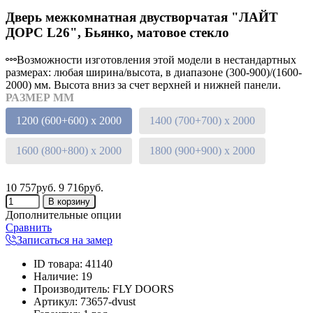
Дверь межкомнатная двустворчатая "ЛАЙТ
ДОРС L26", Бьянко, матовое стекло
Возможности изготовления этой модели в нестандартных
размерах: любая ширина/высота, в диапазоне (300-900)/(1600-
2000) мм. Высота вниз за счет верхней и нижней панели.
РАЗМЕР ММ
1200 (600+600) х 2000
1400 (700+700) х 2000
1600 (800+800) х 2000
1800 (900+900) х 2000
10 757руб.
9 716руб.
Дополнительные опции
Сравнить
Записаться на замер
ID товара
:
41140
Наличие
:
19
Производитель
:
FLY DOORS
Артикул
:
73657-dvust