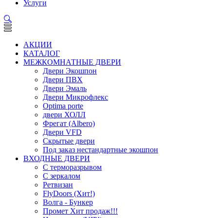
Услуги
АКЦИИ
КАТАЛОГ
МЕЖКОМНАТНЫЕ ДВЕРИ
Двери Экошпон
Двери ПВХ
Двери Эмаль
Двери Микрофлекс
Optima porte
двери ХОЛЛ
Фрегат (Albero)
Двери VFD
Скрытые двери
Под заказ нестандартные экошпон
ВХОДНЫЕ ДВЕРИ
С терморазрывом
С зеркалом
Ретвизан
FlyDoors (Хит!)
Волга - Бункер
Промет Хит продаж!!!