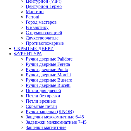
Центурион (VIP!)
Центурион Термо
Мастино
Ferroni
Город мастеров
В квартиру
С шумоизоляцией
Двухстворчатые
Противопожарные
СКРЫТЫЕ ДВЕРИ
ФУРНИТУРА
Ручки дверные Palidore
Ручки дверные Feretta
Ручки дверные Punto
Ручки дверные Morelli
Ручки дверные Bussare
Ручки дверные Rucetti
Петли для дверей
Петли без врезки
Петли врезные
Скрытые петли
Ручки защелки (KNOB)
Защелки межкомнатные 6-45
Задвижки межкомнатные 7-45
Защелки магнитные