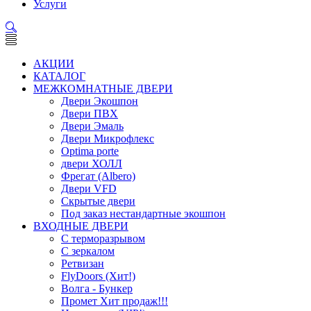
Услуги
АКЦИИ
КАТАЛОГ
МЕЖКОМНАТНЫЕ ДВЕРИ
Двери Экошпон
Двери ПВХ
Двери Эмаль
Двери Микрофлекс
Optima porte
двери ХОЛЛ
Фрегат (Albero)
Двери VFD
Скрытые двери
Под заказ нестандартные экошпон
ВХОДНЫЕ ДВЕРИ
С терморазрывом
С зеркалом
Ретвизан
FlyDoors (Хит!)
Волга - Бункер
Промет Хит продаж!!!