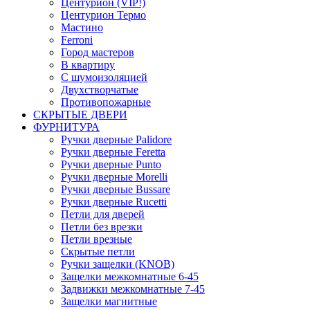
Центурион (VIP!)
Центурион Термо
Мастино
Ferroni
Город мастеров
В квартиру
С шумоизоляцией
Двухстворчатые
Противопожарные
СКРЫТЫЕ ДВЕРИ
ФУРНИТУРА
Ручки дверные Palidore
Ручки дверные Feretta
Ручки дверные Punto
Ручки дверные Morelli
Ручки дверные Bussare
Ручки дверные Rucetti
Петли для дверей
Петли без врезки
Петли врезные
Скрытые петли
Ручки защелки (KNOB)
Защелки межкомнатные 6-45
Задвижки межкомнатные 7-45
Защелки магнитные