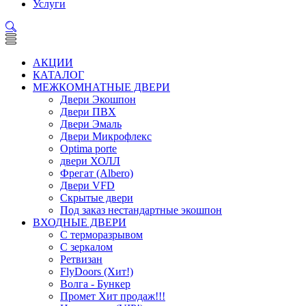
Услуги
АКЦИИ
КАТАЛОГ
МЕЖКОМНАТНЫЕ ДВЕРИ
Двери Экошпон
Двери ПВХ
Двери Эмаль
Двери Микрофлекс
Optima porte
двери ХОЛЛ
Фрегат (Albero)
Двери VFD
Скрытые двери
Под заказ нестандартные экошпон
ВХОДНЫЕ ДВЕРИ
С терморазрывом
С зеркалом
Ретвизан
FlyDoors (Хит!)
Волга - Бункер
Промет Хит продаж!!!