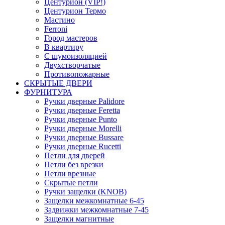
Центурион (VIP!)
Центурион Термо
Мастино
Ferroni
Город мастеров
В квартиру
С шумоизоляцией
Двухстворчатые
Противопожарные
СКРЫТЫЕ ДВЕРИ
ФУРНИТУРА
Ручки дверные Palidore
Ручки дверные Feretta
Ручки дверные Punto
Ручки дверные Morelli
Ручки дверные Bussare
Ручки дверные Rucetti
Петли для дверей
Петли без врезки
Петли врезные
Скрытые петли
Ручки защелки (KNOB)
Защелки межкомнатные 6-45
Задвижки межкомнатные 7-45
Защелки магнитные