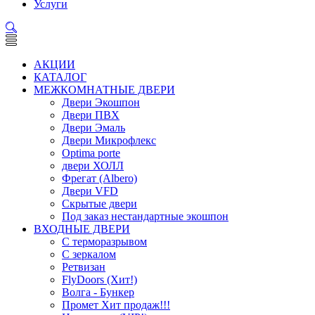
Услуги
АКЦИИ
КАТАЛОГ
МЕЖКОМНАТНЫЕ ДВЕРИ
Двери Экошпон
Двери ПВХ
Двери Эмаль
Двери Микрофлекс
Optima porte
двери ХОЛЛ
Фрегат (Albero)
Двери VFD
Скрытые двери
Под заказ нестандартные экошпон
ВХОДНЫЕ ДВЕРИ
С терморазрывом
С зеркалом
Ретвизан
FlyDoors (Хит!)
Волга - Бункер
Промет Хит продаж!!!