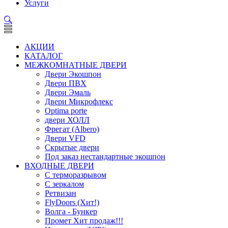
Услуги
АКЦИИ
КАТАЛОГ
МЕЖКОМНАТНЫЕ ДВЕРИ
Двери Экошпон
Двери ПВХ
Двери Эмаль
Двери Микрофлекс
Optima porte
двери ХОЛЛ
Фрегат (Albero)
Двери VFD
Скрытые двери
Под заказ нестандартные экошпон
ВХОДНЫЕ ДВЕРИ
С терморазрывом
С зеркалом
Ретвизан
FlyDoors (Хит!)
Волга - Бункер
Промет Хит продаж!!!