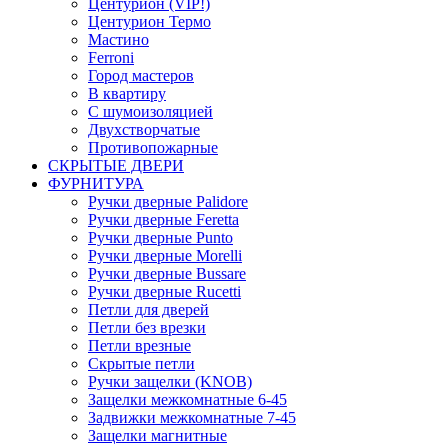
Центурион (VIP!)
Центурион Термо
Мастино
Ferroni
Город мастеров
В квартиру
С шумоизоляцией
Двухстворчатые
Противопожарные
СКРЫТЫЕ ДВЕРИ
ФУРНИТУРА
Ручки дверные Palidore
Ручки дверные Feretta
Ручки дверные Punto
Ручки дверные Morelli
Ручки дверные Bussare
Ручки дверные Rucetti
Петли для дверей
Петли без врезки
Петли врезные
Скрытые петли
Ручки защелки (KNOB)
Защелки межкомнатные 6-45
Задвижки межкомнатные 7-45
Защелки магнитные