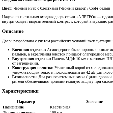
Цвет:
Черный муар с блестками (Черный кварц) / Софт белый
Надежная и стильная входная дверь серии «АЛЕГРО» — идеаль
внутри создает выразительный контраст, который визуально р
Описание
Дверь разработана с учетом российских условий эксплуатации
Внешняя отделка:
Атмосферостойкое порошково-полимер
пальцев, а вкрапления блесток придают благородное мер
Внутренняя отделка:
Панель МДФ 10 мм с матовым ПВХ-п
от загрязнений.
Конструкция полотна:
Усиленный короб из холодноката
удерживающим тепло и поглощающим до 42 дБ уличного 
Безопасность:
Два разносистемных замка (цилиндровый 
ригели обеспечивают дополнительную защиту при силов
Характеристики
Параметр
Значение
Назначение
Квартирная
Толщина полотна
100 мм