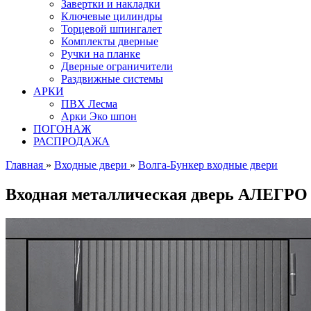
Завертки и накладки
Ключевые цилиндры
Торцевой шпингалет
Комплекты дверные
Ручки на планке
Дверные ограничители
Раздвижные системы
АРКИ
ПВХ Лесма
Арки Эко шпон
ПОГОНАЖ
РАСПРОДАЖА
Главная
»
Входные двери
»
Волга-Бункер входные двери
Входная металлическая дверь АЛЕГРО 