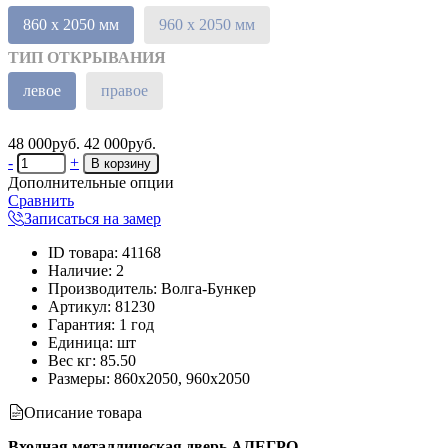
860 х 2050 мм
960 х 2050 мм
ТИП ОТКРЫВАНИЯ
левое
правое
48 000руб.
42 000руб.
-
+
Дополнительные опции
Сравнить
Записаться на замер
ID товара
:
41168
Наличие
:
2
Производитель
:
Волга-Бункер
Артикул
:
81230
Гарантия
:
1 год
Единица
:
шт
Вес кг
:
85.50
Размеры:
860х2050, 960х2050
Описание товара
Входная металлическая дверь АЛЕГРО