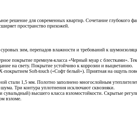
ное решение для современных квартир. Сочетание глубокого фа
асширяет пространство прихожей.
: суровых зим, перепадов влажности и требований к шумоизоля
ное покрытие премиум-класса «Черный муар с блестками». Тек
цание на свету. Покрытие устойчиво к коррозии и выцветанию.
окрытием Soft-touch («Софт белый»). Приятная на ощупь повер
ной стали 1,5 мм. Полотно заполнено многослойным утеплителе
шума. Три контура уплотнения исключают сквозняки.
и сувальдный) высшего класса взломостойкости. Скрытые регул
ом взломе.