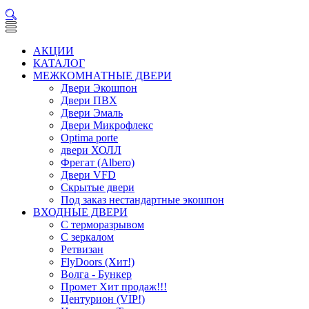
АКЦИИ
КАТАЛОГ
МЕЖКОМНАТНЫЕ ДВЕРИ
Двери Экошпон
Двери ПВХ
Двери Эмаль
Двери Микрофлекс
Optima porte
двери ХОЛЛ
Фрегат (Albero)
Двери VFD
Скрытые двери
Под заказ нестандартные экошпон
ВХОДНЫЕ ДВЕРИ
С терморазрывом
С зеркалом
Ретвизан
FlyDoors (Хит!)
Волга - Бункер
Промет Хит продаж!!!
Центурион (VIP!)