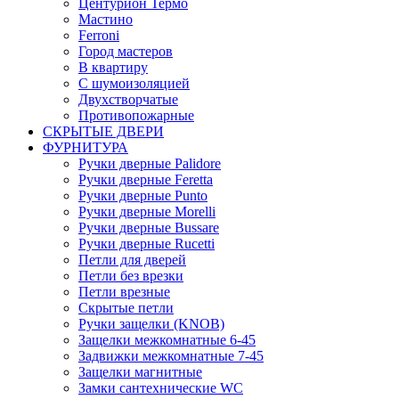
Центурион Термо
Мастино
Ferroni
Город мастеров
В квартиру
С шумоизоляцией
Двухстворчатые
Противопожарные
СКРЫТЫЕ ДВЕРИ
ФУРНИТУРА
Ручки дверные Palidore
Ручки дверные Feretta
Ручки дверные Punto
Ручки дверные Morelli
Ручки дверные Bussare
Ручки дверные Rucetti
Петли для дверей
Петли без врезки
Петли врезные
Скрытые петли
Ручки защелки (KNOB)
Защелки межкомнатные 6-45
Задвижки межкомнатные 7-45
Защелки магнитные
Замки сантехнические WC