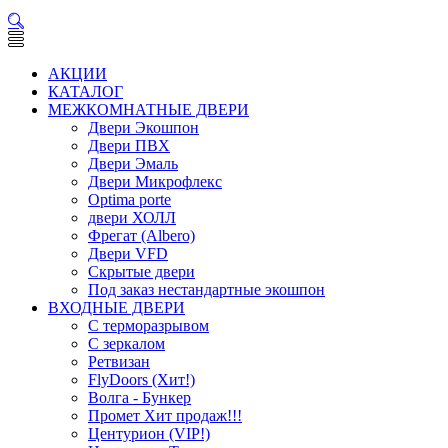
АКЦИИ
КАТАЛОГ
МЕЖКОМНАТНЫЕ ДВЕРИ
Двери Экошпон
Двери ПВХ
Двери Эмаль
Двери Микрофлекс
Optima porte
двери ХОЛЛ
Фрегат (Albero)
Двери VFD
Скрытые двери
Под заказ нестандартные экошпон
ВХОДНЫЕ ДВЕРИ
С терморазрывом
С зеркалом
Ретвизан
FlyDoors (Хит!)
Волга - Бункер
Промет Хит продаж!!!
Центурион (VIP!)