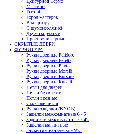
Центурион Термо
Мастино
Ferroni
Город мастеров
В квартиру
С шумоизоляцией
Двухстворчатые
Противопожарные
СКРЫТЫЕ ДВЕРИ
ФУРНИТУРА
Ручки дверные Palidore
Ручки дверные Feretta
Ручки дверные Punto
Ручки дверные Morelli
Ручки дверные Bussare
Ручки дверные Rucetti
Петли для дверей
Петли без врезки
Петли врезные
Скрытые петли
Ручки защелки (KNOB)
Защелки межкомнатные 6-45
Задвижки межкомнатные 7-45
Защелки магнитные
Замки сантехнические WC