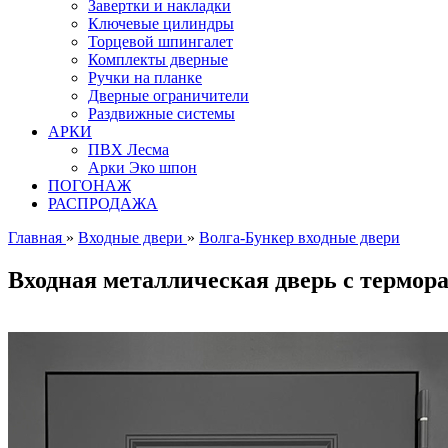
Завертки и накладки
Ключевые цилиндры
Торцевой шпингалет
Комплекты дверные
Ручки на планке
Дверные ограничители
Раздвижные системы
АРКИ
ПВХ Лесма
Арки Эко шпон
ПОГОНАЖ
РАСПРОДАЖА
Главная
»
Входные двери
»
Волга-Бункер входные двери
Входная металлическая дверь с термо