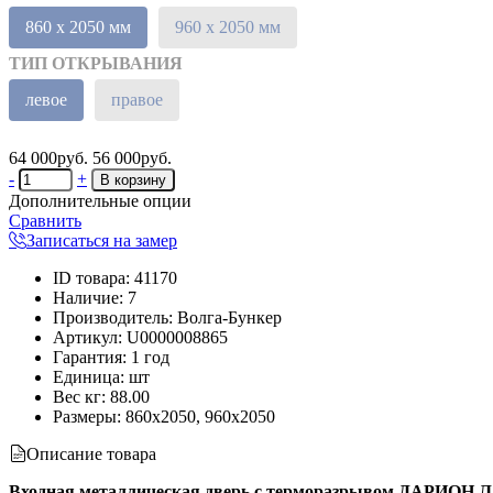
860 х 2050 мм
960 х 2050 мм
ТИП ОТКРЫВАНИЯ
левое
правое
64 000руб.
56 000руб.
-
+
Дополнительные опции
Сравнить
Записаться на замер
ID товара
:
41170
Наличие
:
7
Производитель
:
Волга-Бункер
Артикул
:
U0000008865
Гарантия
:
1 год
Единица
:
шт
Вес кг
:
88.00
Размеры:
860х2050, 960х2050
Описание товара
Входная металлическая дверь с терморазрывом ДАРИОН Л