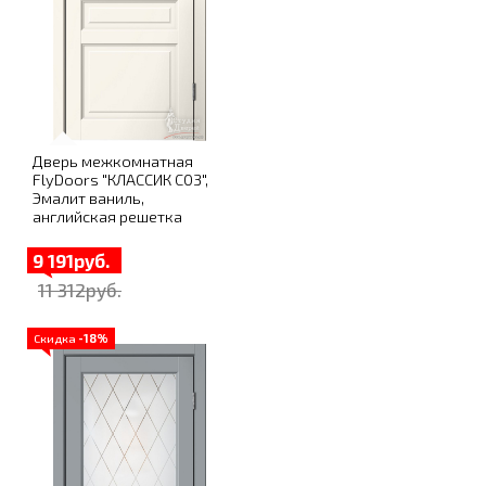
Дверь межкомнатная
FlyDoors "КЛАССИК C03",
Эмалит ваниль,
английская решетка
9 191руб.
11 312руб.
Скидка
-18%