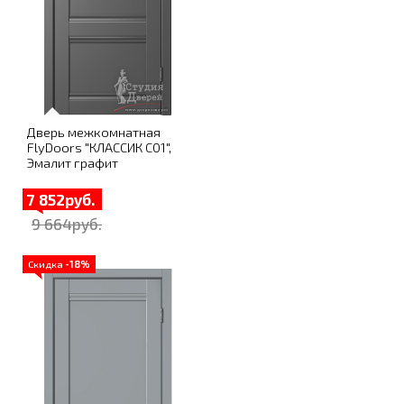
Дверь межкомнатная
FlyDoors "КЛАССИК C01",
Эмалит графит
7 852руб.
9 664руб.
Скидка
-18%