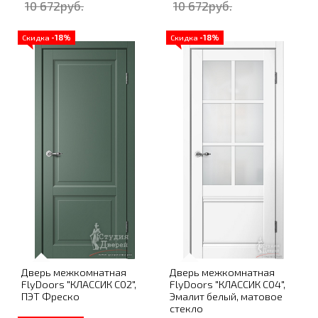
10 672руб.
10 672руб.
Скидка
-18%
Скидка
-18%
Дверь межкомнатная
Дверь межкомнатная
FlyDoors "КЛАССИК C02",
FlyDoors "КЛАССИК C04",
ПЭТ Фреско
Эмалит белый, матовое
стекло