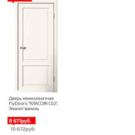
Дверь межкомнатная
FlyDoors "КЛАССИК C02",
Эмалит ваниль
8 671руб.
10 672руб.