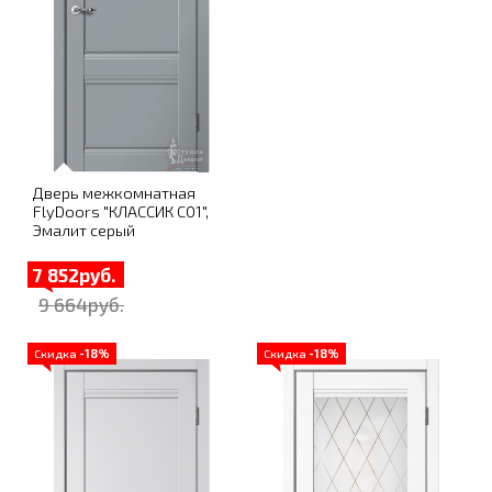
Дверь межкомнатная
FlyDoors "КЛАССИК C01",
Эмалит серый
7 852руб.
9 664руб.
Скидка
-18%
Скидка
-18%