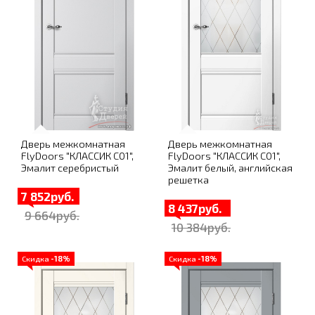
Дверь межкомнатная
Дверь межкомнатная
FlyDoors "КЛАССИК C01",
FlyDoors "КЛАССИК C01",
Эмалит серебристый
Эмалит белый, английская
решетка
7 852руб.
8 437руб.
9 664руб.
10 384руб.
Скидка
-18%
Скидка
-18%