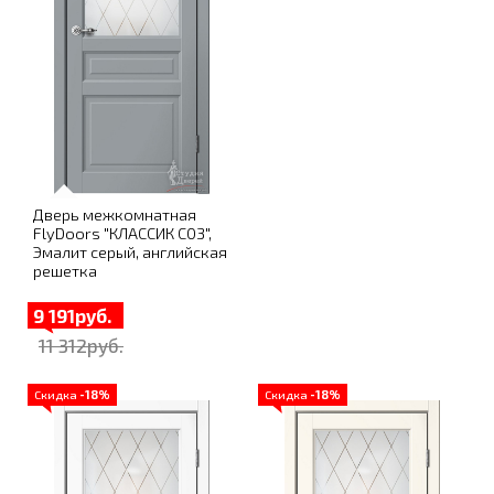
Дверь межкомнатная
FlyDoors "КЛАССИК C03",
Эмалит серый, английская
решетка
9 191руб.
11 312руб.
Скидка
-18%
Скидка
-18%