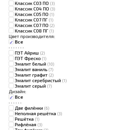
Классик C03 ПО
(3)
Классик C04 ПО
(3)
Классик C05 ПО
(1)
Классик C07 ПГ
(1)
Классик C07 ПО
(2)
Классик C08 ПГ
(1)
Цвет производителя:
Все
·
·
·
·
·
·
·
ПЭТ Айриш
(2)
ПЭТ Фреско
(1)
Эмалит белый
(10)
Эмалит ваниль
(7)
Эмалит графит
(2)
Эмалит серебристый
(1)
Эмалит серый
(7)
Дизайн:
Все
·
·
·
·
·
·
Две филёнки
(6)
Неполная решётка
(3)
Решётка
(1)
Рифлёная
(3)
Три филёнки