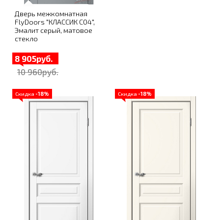
Дверь межкомнатная
FlyDoors "КЛАССИК C04",
Эмалит серый, матовое
стекло
8 905руб.
10 960руб.
Скидка
-18%
Скидка
-18%