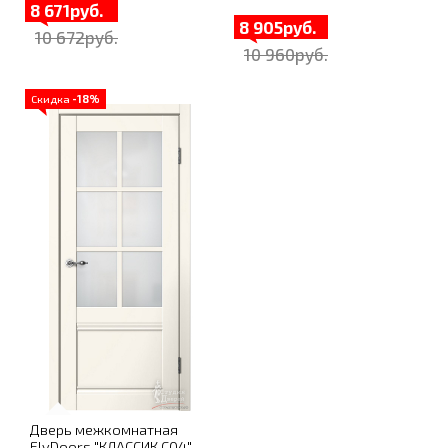
8 671руб.
8 905руб.
10 672руб.
10 960руб.
Скидка
-18%
Дверь межкомнатная
FlyDoors "КЛАССИК C04",