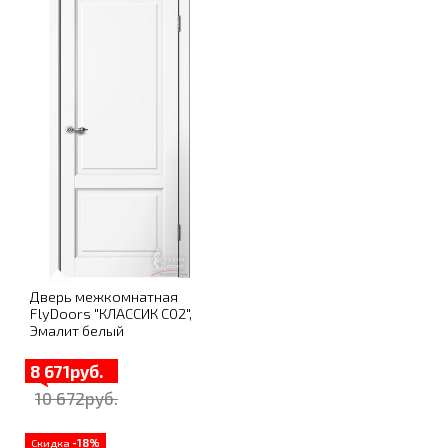
Дверь межкомнатная
FlyDoors "КЛАССИК C02",
Эмалит белый
8 671руб.
10 672руб.
Скидка
-18%